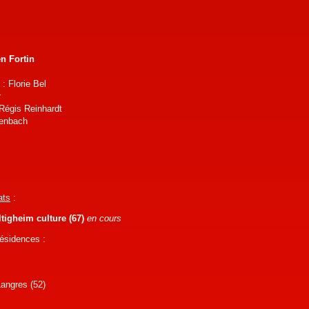
n Fortin
: Florie Bel
r
Régis Reinhardt
genbach
ats
:
ltigheim culture (67)
en cours
résidences :
Langres (52)