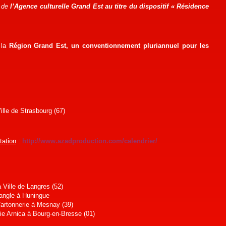
e de
l’Agence culturelle Grand Est au titre du dispositif « Résidence
 la
Région Grand Est, un conventionnement pluriannuel pour les
ille de Strasbourg (67)
tation
:
http://www.azadproduction.com/calendrier/
 Ville de Langres (52)
angle à Huningue
artonnerie à Mesnay (39)
e Arnica à Bourg-en-Bresse (01)