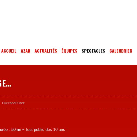
ACCUEIL
AZAD
ACTUALITÉS
ÉQUIPES
SPECTACLES
CALENDRIER
OGE…
PuceandPunez
Durée : 50mn • Tout public dès 10 ans