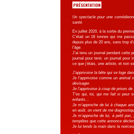
PRÉSENTATION
Un spectacle pour une comédienne
santé.
En juillet 2020, à la sortie du prem
C’était un 18 tonnes qui me passai
depuis plus de 20 ans, sans trop d’
l’âge.
J’ai tenu un journal pendant cette
journal pour tenir, un journal pour
ce que j’étais, une artiste, et non
J’apprivoise la bête qui se loge da
Je l’apprivoise comme un animal 
dévisager.
Je l’apprivoise à coup de prises d
T’es qui, toi, qui me fait si peu
enfants…
Je m’approche de lui à chaque ann
en août, on vient de me diagnostiqu
Je m’approche de lui, à petit pas,
tempêtes que cette annonce décle
Je lui tends la main dans la noirce