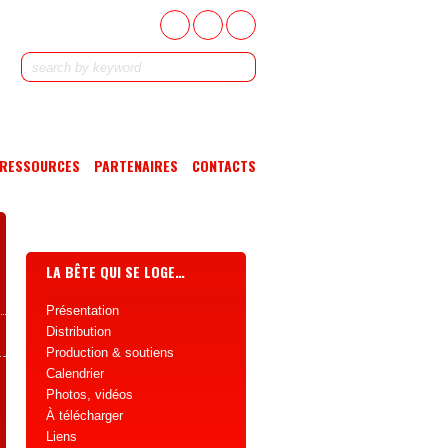
RESSOURCES
PARTENAIRES
CONTACTS
LA BÊTE QUI SE LOGE…
Présentation
Distribution
Production & soutiens
Calendrier
Photos, vidéos
À télécharger
Liens