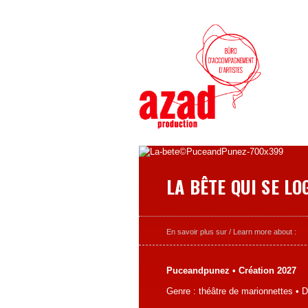
LA BÊTE QUI SE L
En savoir plus sur / Learn more about :
Puceandpunez • Création 2027
Genre : théâtre de marionnettes • 