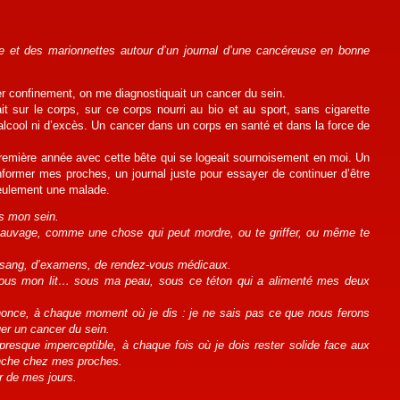
 et des marionnettes autour d’un journal d’une cancéreuse en bonne
ier confinement, on me diagnostiquait un cancer du sein.
t sur le corps, sur ce corps nourri au bio et au sport, sans cigarette
alcool ni d’excès. Un cancer dans un corps en santé et dans la force de
 première année avec cette bête qui se logeait sournoisement en moi. Un
 informer mes proches, un journal juste pour essayer de continuer d’être
 seulement une malade.
ns mon sein.
sauvage, comme une chose qui peut mordre, ou te griffer, ou même te
e sang, d’examens, de rendez-vous médicaux.
r sous mon lit… sous ma peau, sous ce téton qui a alimenté mes deux
once, à chaque moment où je dis : je ne sais pas ce que nous ferons
er un cancer du sein.
 presque imperceptible, à chaque fois où je dois rester solide face aux
nche chez mes proches.
ur de mes jours.