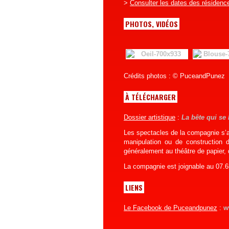
>
Consulter les dates des résidenc
PHOTOS, VIDÉOS
Crédits photos : © PuceandPunez
À TÉLÉCHARGER
Dossier artistique
:
La bête qui se
Les spectacles de la compagnie s’ac
manipulation ou de construction 
généralement au théâtre de papier,
La compagnie est joignable au 07.
LIENS
Le Facebook de Puceandpunez
:
w