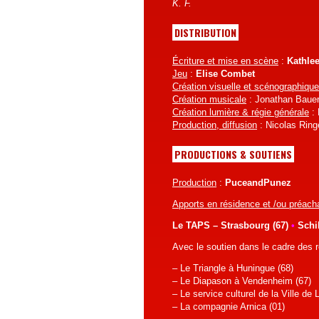
K. F.
DISTRIBUTION
Écriture et mise en scène
:
Kathlee
Jeu
:
Elise Combet
Création visuelle et scénographique
Création musicale
: Jonathan Baue
Création lumière & régie générale
: 
Production, diffusion
: Nicolas Rin
PRODUCTIONS & SOUTIENS
Production
:
PuceandPunez
Apports en résidence et /ou préach
Le TAPS – Strasbourg (67)
•
Schi
Avec le soutien dans le cadre des 
– Le Triangle à Huningue (68)
– Le Diapason à Vendenheim (67)
– Le service culturel de la Ville de 
– La compagnie Arnica (01)