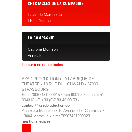
SPECTACLES DE LA COMPAGNIE
L’avis de Marguerite
I Kiss You ou …
LA COMPAGNIE
Catriona Morrison
Verticale
Retour index spectacles
AZAD PRODUCTION • LA FABRIQUE DE
THÉÂTRE • 10 RUE DU HOHWALD • 67000
STRASBOURG
Siret 78967451200015 • ape 9001 Z • licence n°2-
004312 • T +33 (0)7 83 40 00 53 •
contact@azadproduction.com
Annexe à Marseille • 16 Avenue des Chartreux •
13004 Marseille • siret 78967451200023
mentions légales