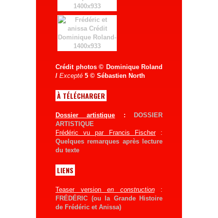
Crédit photos © Dominique Roland
/
Excepté
5 © Sébastien North
À TÉLÉCHARGER
Dossier artistique
:
DOSSIER
ARTISTIQUE
Frédéric vu par Francis Fischer
:
Quelques remarques après lecture
du texte
LIENS
Teaser version
en construction
:
FRÉDÉRIC (ou la Grande Histoire
de Frédéric et Anissa)