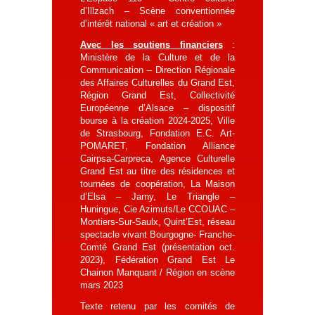
d’Illzach – Scène conventionnée
d’intérêt national « art et création »
Avec les soutiens financiers
:
Ministère de la Culture et de la
Communication – Direction Régionale
des Affaires Culturelles du Grand Est,
Région Grand Est, Collectivité
Européenne d’Alsace – dispositif
bourse à la création 2024-2025, Ville
de Strasbourg, Fondation E.C. Art-
POMARET, Fondation Alliance
Cairpsa-Carpreca, Agence Culturelle
Grand Est au titre des résidences et
tournées de coopération, La Maison
d’Elsa – Jarny, Le Triangle –
Huningue, Cie Azimuts/Le CCOUAC –
Montiers-Sur-Saulx, Quint’Est, réseau
spectacle vivant Bourgogne- Franche-
Comté Grand Est (présentation oct.
2023), Fédération Grand Est Le
Chainon Manquant / Région en scène
mars 2023
Texte retenu par les comités de