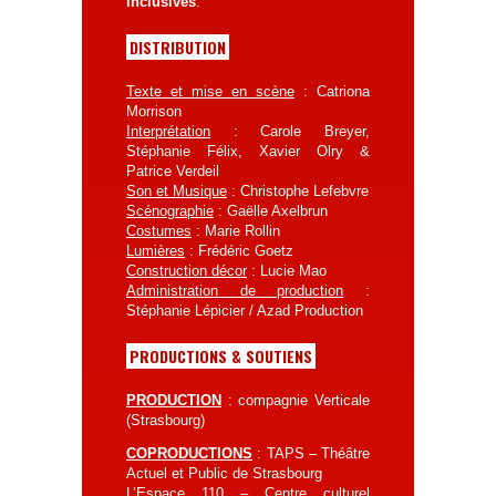
inclusives
.
DISTRIBUTION
Texte et mise en scène
: Catriona
Morrison
Interprétation
: Carole Breyer,
Stéphanie Félix, Xavier Olry &
Patrice Verdeil
Son et Musique
: Christophe Lefebvre
Scénographie
: Gaëlle Axelbrun
Costumes
: Marie Rollin
Lumières
: Frédéric Goetz
Construction décor
: Lucie Mao
Administration de production
:
Stéphanie Lépicier / Azad Production
PRODUCTIONS & SOUTIENS
PRODUCTION
: compagnie Verticale
(Strasbourg)
COPRODUCTIONS
: TAPS – Théâtre
Actuel et Public de Strasbourg
L’Espace 110 – Centre culturel