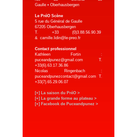
Gaulle • Oberhausbergen
Le PréO Scène
5 rue du Général de Gaulle
67205 Oberhausbergen
T. +33 (0)3.88.56.90.39
& camille.lidin@le-preo.fr
Contact professionnel
Kathleen Fortin :
puceandpunez@gmail.com T.
+33(6).63.17.36.86
Nicolas Ringenbach :
puceandpunezcontact@gmail.com T.
+33(7).65.29.06.07
[+] La saison du PréO >
[+] La grande forme au plateau >
[+] Facebook de Puceandpunez >
N
A
V
I
G
A
T
I
O
N
D
E
L
'