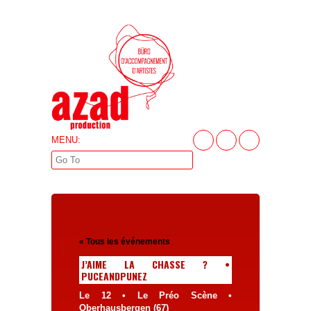
MENU:
« Tous les événements
J’AIME LA CHASSE ? •
PUCEANDPUNEZ
Le 12 • Le Préo Scène •
Oberhausbergen (67)