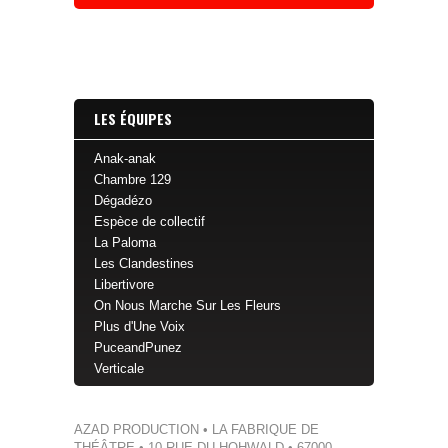
É
V
É
N
E
M
E
N
T
LES ÉQUIPES
Anak-anak
Chambre 129
Dégadézo
Espèce de collectif
La Paloma
Les Clandestines
Libertivore
On Nous Marche Sur Les Fleurs
Plus d'Une Voix
PuceandPunez
Verticale
AZAD PRODUCTION • LA FABRIQUE DE
THÉÂTRE • 10 RUE DU HOHWALD • 67000