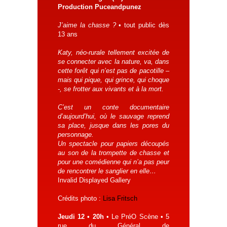
Production Puceandpunez
J’aime la chasse ?
• tout public dès
13 ans
Katy, néo-rurale tellement excitée de
se connecter avec la nature, va, dans
cette forêt qui n’est pas de pacotille –
mais qui pique, qui grince, qui choque
-, se frotter aux vivants et à la mort.
C’est un conte documentaire
d’aujourd’hui, où le sauvage reprend
sa place, jusque dans les pores du
personnage.
Un spectacle pour papiers découpés
au son de la trompette de chasse et
pour une comédienne qui n’a pas peur
de rencontrer le sanglier en elle…
Invalid Displayed Gallery
Crédits photo :
Lisa Fritsch
Jeudi 12 • 20h
• Le PréO Scène • 5
rue du Général de