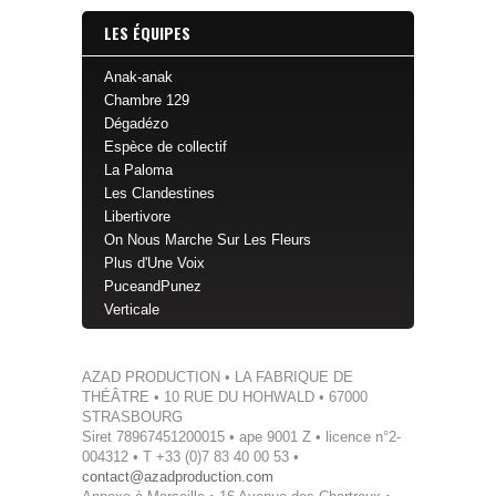
LES ÉQUIPES
Anak-anak
Chambre 129
Dégadézo
Espèce de collectif
La Paloma
Les Clandestines
Libertivore
On Nous Marche Sur Les Fleurs
Plus d'Une Voix
PuceandPunez
Verticale
AZAD PRODUCTION • LA FABRIQUE DE
THÉÂTRE • 10 RUE DU HOHWALD • 67000
STRASBOURG
Siret 78967451200015 • ape 9001 Z • licence n°2-
004312 • T +33 (0)7 83 40 00 53 •
contact@azadproduction.com