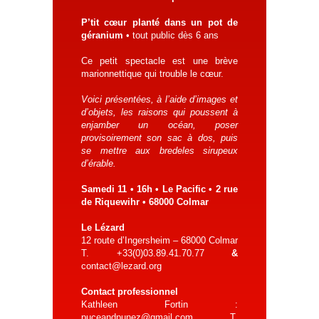
P’tit cœur planté dans un pot de
géranium
• tout public dès 6 ans
Ce petit spectacle est une brève
marionnettique qui trouble le cœur.
Voici présentées, à l’aide d’images et
d’objets, les raisons qui poussent à
enjamber un océan, poser
provisoirement son sac à dos, puis
se mettre aux bredeles sirupeux
d’érable.
Samedi 11 • 16h • Le Pacific • 2 rue
de Riquewihr • 68000 Colmar
Le Lézard
12 route d’Ingersheim – 68000 Colmar
T. +33(0)03.89.41.70.77
&
contact@lezard.org
Contact professionnel
Kathleen Fortin :
puceandpunez@gmail.com T.