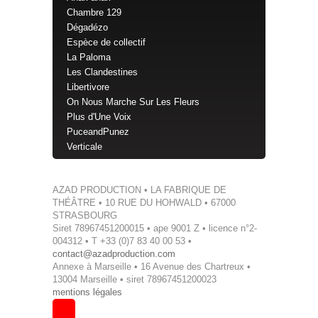
Chambre 129
Dégadézo
Espèce de collectif
La Paloma
Les Clandestines
Libertivore
On Nous Marche Sur Les Fleurs
Plus d'Une Voix
PuceandPunez
Verticale
AZAD PRODUCTION • LA FABRIQUE DE
THÉÂTRE • 10 RUE DU HOHWALD • 67000
STRASBOURG
Siret 78967451200015 • ape 9001 Z • licence n°2-
004312 • T +33 (0)7 83 40 00 53 •
contact@azadproduction.com
Annexe à Marseille • 16 Avenue des Chartreux •
13004 Marseille • siret 78967451200023
mentions légales