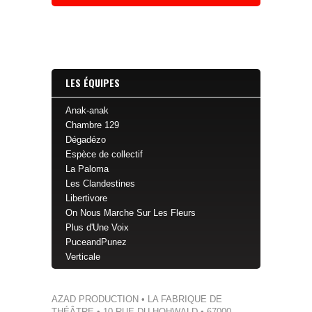
É
V
É
N
E
M
E
N
T
LES ÉQUIPES
Anak-anak
Chambre 129
Dégadézo
Espèce de collectif
La Paloma
Les Clandestines
Libertivore
On Nous Marche Sur Les Fleurs
Plus d'Une Voix
PuceandPunez
Verticale
AZAD PRODUCTION • LA FABRIQUE DE
THÉÂTRE • 10 RUE DU HOHWALD • 67000