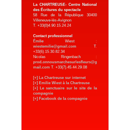
La CHARTREUSE- Centre National
des Écritures du spectacle
58 Rue de la République 30400
Villeneuve-lès-Avignon
T. +33(0)4.90.15.24.24
Contact professionnel
Émilie Wiest :
wiestemilie@gmail.com
T.
+33(6).15.30.82.34
Nicolas Ringenbach :
prod.onnousmarchesurlesfleurs@g
mail.com
T. +33(7).45.44.29.08
[+] La Chartreuse sur internet
[+] Emilie Wiest à la Chartreuse
[+] Le sanctuaire sur le site de la
compagnie
[+] Facebook de la compagnie
N
A
V
I
G
A
T
I
O
N
D
E
L
'