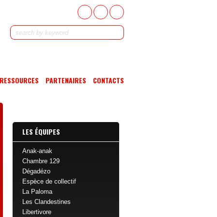
RESSOURCES
PARTENAIRES
CONTACTS
LES ÉQUIPES
Anak-anak
Chambre 129
Dégadézo
Espèce de collectif
La Paloma
Les Clandestines
Libertivore