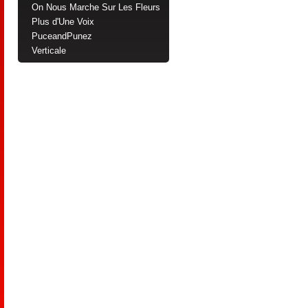
On Nous Marche Sur Les Fleurs
Plus d'Une Voix
PuceandPunez
Verticale