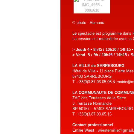
© photo : Romaric
Le spectacle est programmé dans le
La cession est mutualisée avec l
> Jeudi 4 • 8h45 / 10h30 / 14h15 
> Vend. 5 • 9h / 10h45 / 14h15 • 
LA VILLE de SARREBOURG
Hôtel de Ville • 11 place Pierre Me
57400 SARREBOURG
T. +33(0)3.87.03.05.06 & mairie@ma
LA COMMUNAUTE DE COMMUN
ZAC des Terrasses de la Sarre
3, Terrasse Normandie
BP 50157 – 57403 SARREBOURG
T. +33(0)3.87.03.05.16
Contact professionnel
Émilie Wiest :
wiestemilie@gmail