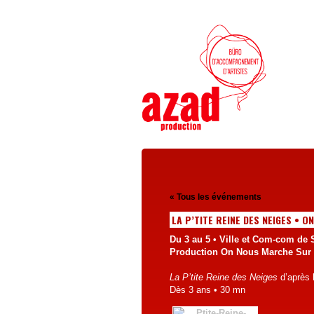
« Tous les événements
LA P’TITE REINE DES NEIGES • 
Du 3 au 5 • Ville et Com-com de 
Production On Nous Marche Sur 
La P’tite Reine des Neiges
d’après 
Dès 3 ans • 30 mn