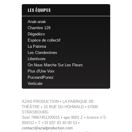
LES ÉQUIPES
Anak-anak
Chambre 129
Dégadézo
Espèce de collectif
La Paloma
Les Clandestines
Libertivore
On Nous Marche Sur Les Fleurs
Plus d'Une Voix
PuceandPunez
Verticale
AZAD PRODUCTION • LA FABRIQUE DE
THÉÂTRE • 10 RUE DU HOHWALD • 67000
STRASBOURG
Siret 78967451200015 • ape 9001 Z • licence n°2-
004312 • T +33 (0)7 83 40 00 53 •
contact@azadproduction.com