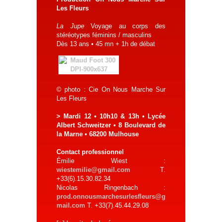
Les Fleurs
La Jupe
Voyage au corps des
stéréotypes féminins / masculins
Dès 13 ans • 45 mn + 1h de débat
© photo : Cie On Nous Marche Sur
Les Fleurs
> Mardi 12 • 10h10 & 13h • Lycée
Albert Schweitzer • 8 Boulevard de
la Marne • 68200 Mulhouse
Contact professionnel
Émilie Wiest :
wiestemilie@gmail.com
T.
+33(6).15.30.82.34
Nicolas Ringenbach :
prod.onnousmarchesurlesfleurs@g
mail.com
T. +33(7).45.44.29.08