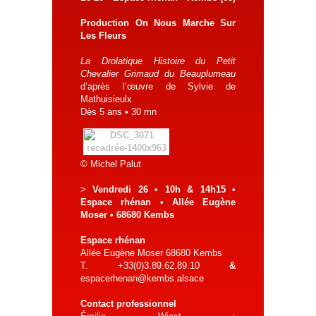
Production On Nous Marche Sur
Les Fleurs
La Drolatique Histoire du Petit
Chevalier Grimaud du Beauplumeau
d’après l’œuvre de Sylvie de
Mathuisieulx
Dès 5 ans • 30 mn
© Michel Palut
>
Vendredi 26 • 10h & 14h15 •
Espace rhénan • Allée Eugène
Moser • 68680 Kembs
Espace rhénan
Allée Eugène Moser 68680 Kembs
T. +33(0)3.89.62.89.10
&
espacerhenan@kembs.alsace
Contact professionnel