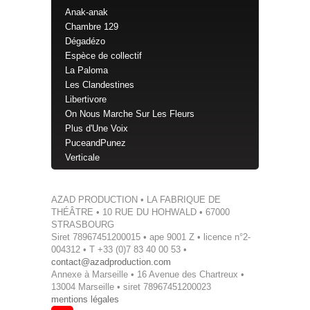
Anak-anak
Chambre 129
Dégadézo
Espèce de collectif
La Paloma
Les Clandestines
Libertivore
On Nous Marche Sur Les Fleurs
Plus d'Une Voix
PuceandPunez
Verticale
AZAD PRODUCTION • LA FABRIQUE DE
THÉÂTRE • 10 RUE DU HOHWALD • 67000
STRASBOURG
Siret 78967451200015 • ape 9001 Z • licence n°2-
004312 • T +33 (0)7 83 40 00 53 •
contact@azadproduction.com
Annexe à Marseille • 16 Avenue des Chartreux •
13004 Marseille • siret 78967451200023
mentions légales