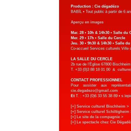
Production : Cie dégadézo
BABÏL • Tout public à partir de 6 a
Aperçu en images
Mar. 28 • 10h & 14h30 • Salle du 
Mer. 29 • 17h • Salle du Cercle
Jeu. 30 • 9h30 & 14h30 • Salle d
Co-accueil Services culturels Ville
LA SALLE DU CERCLE
2b rue de l’Église 67800 Bischheim
T. +33 (0)3 88 18 01 00 &
culture
CONTACT PROFESSIONNEL
Pour assister aux représenta
cie.degadezo@gmail.com
Et
T. : +33 (0)6 33 55 38 89 • s.le
[+] Service culturel Bischheim >
[+] Service culturel Schiltigheim 
[+] Le site de la compagnie >
[+] Le spectacle chez Cie Dégadé