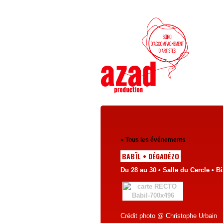
« Tous les événements
BABÏL • DÉGADÉZO
Du 28 au 30 • Salle du Cercle • B
Crédit photo @ Christophe Urbain