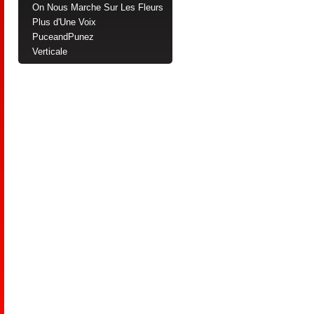
On Nous Marche Sur Les Fleurs
Plus d'Une Voix
PuceandPunez
Verticale