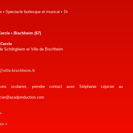
ns • Spectacle burlesque et musical • 1h
Cercle • Bischheim (67)
u Cercle
 de Schiltigheim et Ville de Bischheim
@ville-bischheim.fr
tions scolaires, prendre contact avec Stéphanie Lépicier au
picier@azadproduction.com
>
zo >