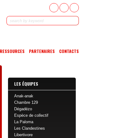
RESSOURCES
PARTENAIRES
CONTACTS
LES ÉQUIPES
Anak-anak
Chambre 129
Dégadézo
Espèce de collectif
La Paloma
Les Clandestines
Libertivore